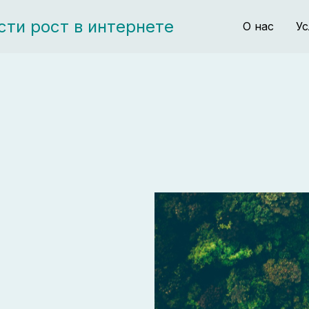
усти рост в интернете
О нас
Ус