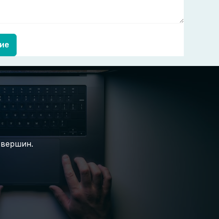
ие
 вершин.